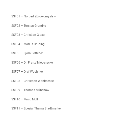
SSF01 – Norbert Zdrowomyslaw
SSF02 – Torsten Grundke
SSF03 – Christian Glaser
SSF04 – Marius Drüding
SSF05 – Björn Böttcher
SSF06 – Dr. Franz Triebenecker
SSF07 – Olaf Waehnke
SSF08 – Christoph Wanitschke
SSF09 – Thomas Münchow
SSF10 – Mirco Moll
SSF11 – Spezial Thema Stadtmarke