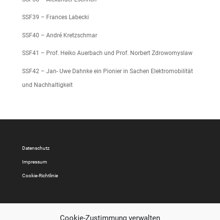
SSF39 – Frances Labecki
SSF40 – André Kretzschmar
SSF41 – Prof. Heiko Auerbach und Prof. Norbert Zdrowomyslaw
SSF42 – Jan- Uwe Dahnke ein Pionier in Sachen Elektromobilität
und Nachhaltigkeit
Datenschutz
Impressum
Cookie-Richtlinie
Cookie-Zustimmung verwalten