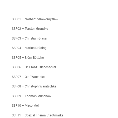
SSF01 – Norbert Zdrowomyslaw
SSF02 – Torsten Grundke
SSF03 – Christian Glaser
SSF04 – Marius Drüding
SSF05 – Björn Böttcher
SSF06 – Dr. Franz Triebenecker
SSF07 – Olaf Waehnke
SSF08 – Christoph Wanitschke
SSF09 – Thomas Münchow
SSF10 – Mirco Moll
SSF11 – Spezial Thema Stadtmarke