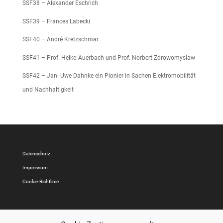
SSF38 – Alexander Eschrich
SSF39 – Frances Labecki
SSF40 – André Kretzschmar
SSF41 – Prof. Heiko Auerbach und Prof. Norbert Zdrowomyslaw
SSF42 – Jan- Uwe Dahnke ein Pionier in Sachen Elektromobilität
und Nachhaltigkeit
Datenschutz
Impressum
Cookie-Richtlinie