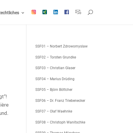
echtliches
SSF01 – Norbert Zdrowomyslaw
SSF02 – Torsten Grundke
SSF03 – Christian Glaser
SSF04 – Marius Drüding
SSF05 – Björn Böttcher
gt“!
SSF06 – Dr. Franz Triebenecker
ière
SSF07 – Olaf Waehnke
und.
SSF08 – Christoph Wanitschke