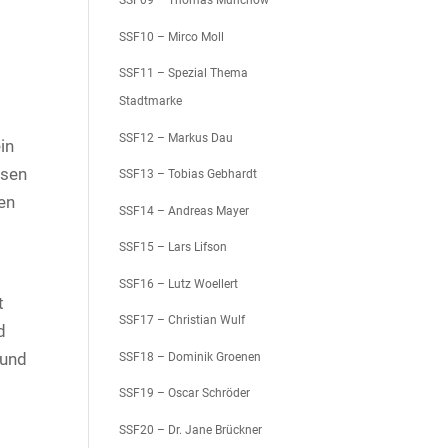
SSF09 – Thomas Münchow
n
SSF10 – Mirco Moll
SSF11 – Spezial Thema
Stadtmarke
SSF12 – Markus Dau
in
ssen
SSF13 – Tobias Gebhardt
en
SSF14 – Andreas Mayer
SSF15 – Lars Lifson
SSF16 – Lutz Woellert
t
SSF17 – Christian Wulf
d
 und
SSF18 – Dominik Groenen
SSF19 – Oscar Schröder
SSF20 – Dr. Jane Brückner